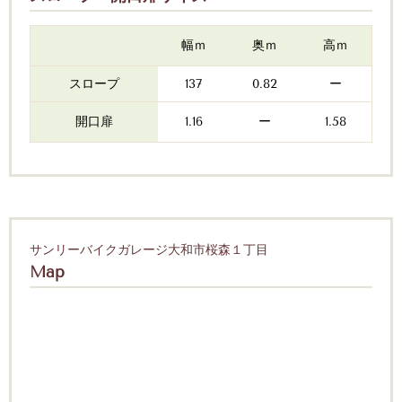
幅ｍ
奥ｍ
高ｍ
スロープ
137
0.82
ー
開口扉
1.16
ー
1.58
サンリーバイクガレージ大和市桜森１丁目
Map