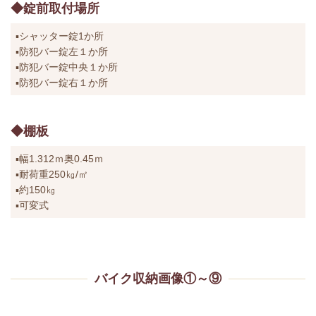
◆錠前取付場所
▪シャッター錠1か所
▪防犯バー錠左１か所
▪防犯バー錠中央１か所
▪防犯バー錠右１か所
◆棚板
▪幅1.312ｍ奥0.45ｍ
▪耐荷重250㎏/㎡
▪約150㎏
▪可変式
バイク収納画像①～⑨