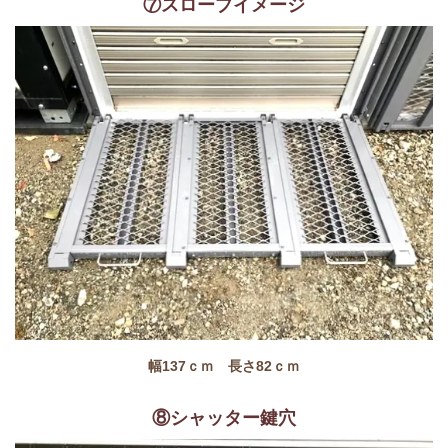
⑦スロープイメージ
幅137ｃｍ 長さ82ｃｍ
⑧シャッター鍵穴