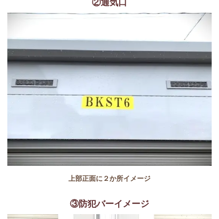
②通気口
上部正面に２か所イメージ
③防犯バーイメージ