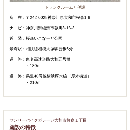
トランクルームと併設
所 在：〒242-0028神奈川県大和市桜森1-8
ナ ビ：神奈川県綾瀬市蓼川3-16-3
近 隣：桜森いこなーど公園
最寄駅：相鉄線相模大塚駅徒歩6分
道 路：東名高速道路大和五号橋
～180ｍ
道 路：県道40号線横浜厚木線（厚木街道）
～210ｍ
サンリーバイクガレージ大和市桜森１丁目
施設の特徴